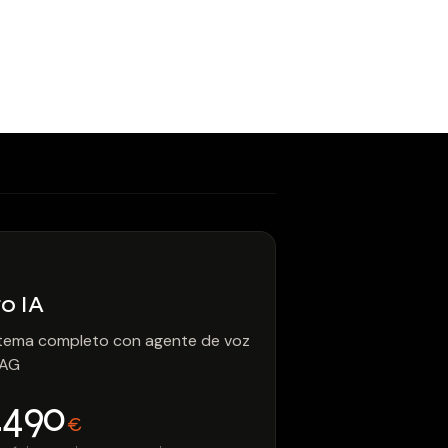
o IA
tema completo con agente de voz
RAG
.490
€