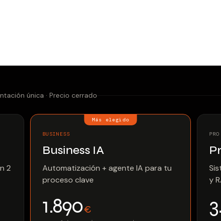
ntación única · Precio cerrado
Más elegido
BUSINESS
PRO
Business IA
Pr
n 2
Automatización + agente IA para tu
Sis
proceso clave
y 
1.890
3
€